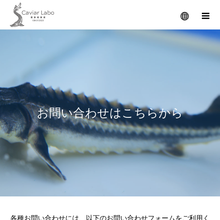
お
問
い
合
わ
せ
は
こ
ち
ら
か
ら
各種お問い合わせには、以下のお問い合わせフォームをご利用く